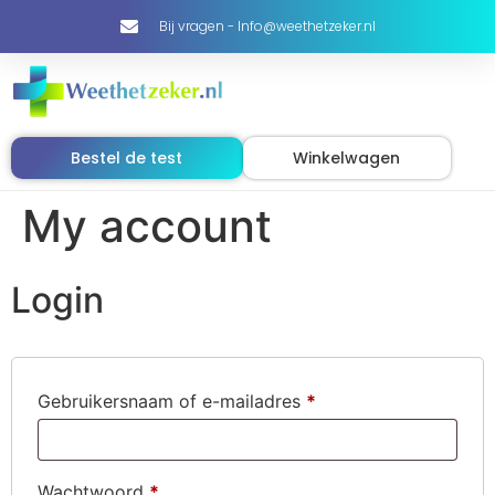
Bij vragen - Info@weethetzeker.nl
Bestel de test
Winkelwagen
My account
Login
Gebruikersnaam of e-mailadres
*
Wachtwoord
*