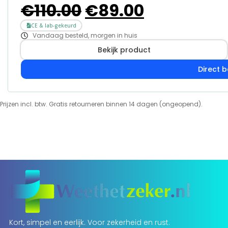
€
110.00
€
89.00
CE & lab-gekeurd
Vandaag besteld, morgen in huis
Bekijk product
Direct b
Prijzen incl. btw. Gratis retourneren binnen 14 dagen (ongeopend).
Kort, simpel en eerlijk. Voor zekerheid en rust.