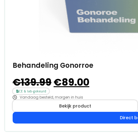
Behandeling Gonorroe
€
139.99
€
89.00
CE & lab-gekeurd
Vandaag besteld, morgen in huis
Bekijk product
Direct b