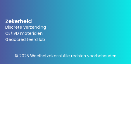
Zekerheid
Discrete verzending
CE/IVD materialen
Geaccrediteerd lab
© 2025 Weethetzeker.nl Alle rechten voorbehouden