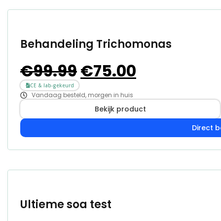
Behandeling Trichomonas
€
99.99
€
75.00
CE & lab-gekeurd
Vandaag besteld, morgen in huis
Bekijk product
Direct b
Ultieme soa test